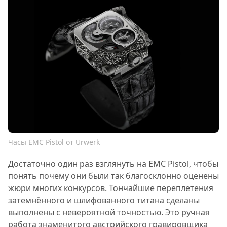
Часы EMC Pistol от Urwerk
Достаточно один раз взглянуть на EMC Pistol, чтобы
понять почему они были так благосклонно оценены
жюри многих конкурсов. Тончайшие переплетения
затемнённого и шлифованного титана сделаны
выполнены с невероятной точностью. Это ручная
работа знаменитого австрийского гравировщика