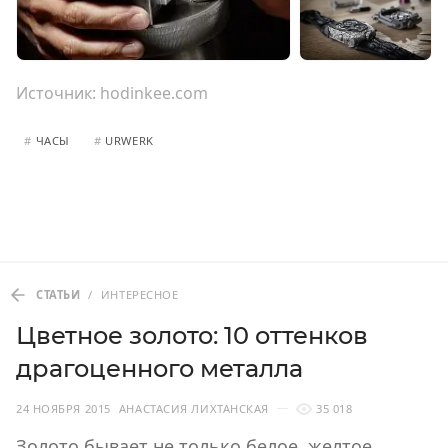
Источник:
hodinkee.com
#
ЧАСЫ
#
URWERK
СТАТЬИ
/
ИНТЕРЕСНОЕ
Цветное золото: 10 оттенков
драгоценного металла
24 НОЯБРЯ 2015
АНАСТАСИЯ ЛИХТАНСКАЯ
35 018
Золото бывает не только белое, желтое,