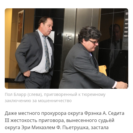
Пол Бларр (слева), приговоренный к тюремному
заключению за мошенничество
Даже местного прокурора округа Фрэнка А. Седита
III жестокость приговора, вынесенного судьёй
округа Эри Михаэлем Ф. Пьетрушка, застала