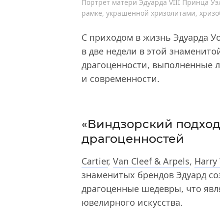
Портрет матери Эдуарда VIII Принца У
рамке, украшенной хризолитами, хриз
С приходом в жизнь Эдуарда Уо
в две недели в этой знаменито
драгоценности, выполненные
и современности.
«Виндзорский подход
драгоценностей
Cartier
,
Van Cleef & Arpels
,
Harry
знаменитых брендов Эдуард со
драгоценные шедевры, что яв
ювелирного искусства.