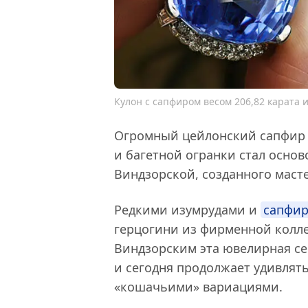
Кулон с сапфиром весом 206,82 карата и
Огромный цейлонский сапфир в
и багетной огранки стал осно
Виндзорской, созданного масте
Редкими изумрудами и
сапфи
герцогини из фирменной коллекц
Виндзорским эта ювелирная се
и сегодня продолжает удивля
«кошачьими» вариациями.