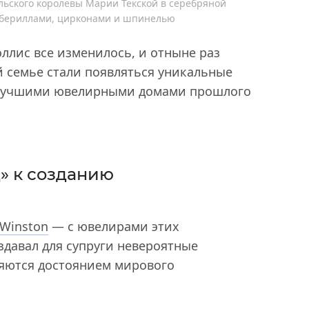
эльского королевы Марии Текской в серебряной
обериллами, цирконами и шпинелью
ллис все изменилось, и отныне раз
й семье стали появляться уникальные
 лучшими ювелирными домами прошлого
» к созданию
 Winston
— с ювелирами этих
здавал для супруги невероятные
ляются достоянием мирового