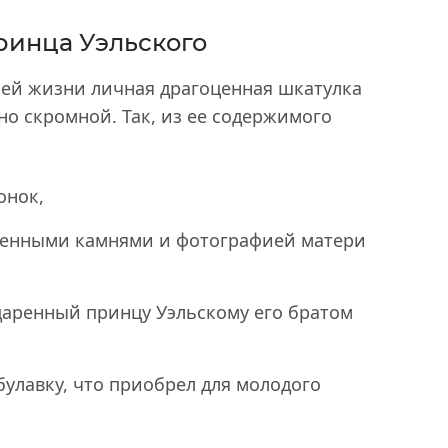
инца Уэльского
оей жизни личная драгоценная шкатулка
но скромной. Так, из ее содержимого
онок,
ценными камнями и фотографией матери
даренный принцу Уэльскому его братом
булавку, что приобрел для молодого