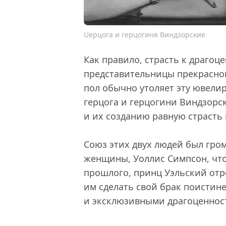
Uерцога и герцогиня Виндзорские
Как правило, страсть к драго
представительницы прекрасно
пол обычно утоляет эту ювелир
герцога и герцогини Виндзорс
и их созданию равную страсть 
Союз этих двух людей был гро
женщины, Уоллис Симпсон, что 
прошлого, принц Уэльский отре
им сделать свой брак поистин
и эксклюзивными драгоценнос