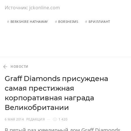
Источник:
jckonline.com
#
BERKSHIRE HATHAWAY
#
BORSHEIMS
#
БРИЛЛИАНТ
НОВОСТИ
Graff Diamonds присуждена
самая престижная
корпоративная награда
Великобритании
6 МАЯ 2014
РЕДАКЦИЯ
1 420
В пятый раз ювелирный дом Graff Diamonds