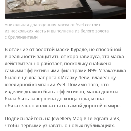
Уникальная драгоценная маска от Yvel состоит
из нескольких часть и выполнена из белого золота
с бриллиантами
В отличие от золотой маски Кураде, не способной
в реальности защитить от коронавируса, эта маска
действительно работает, поскольку снабжена
самыми эффективными фильтрами N99. У заказчика
было еще два запроса к Исааку Леви, владельцу
ювелирной компании Yvel. Помимо того, что
изделие должно быть эффективно, маска должна
была быть завершена до конца года, и она
обязательно должна стать самой дорогой в мире.
Подписывайтесь на Jewellery Mag в
Telegram
и
VK
,
чтобы первыми узнавать о новых публикациях.