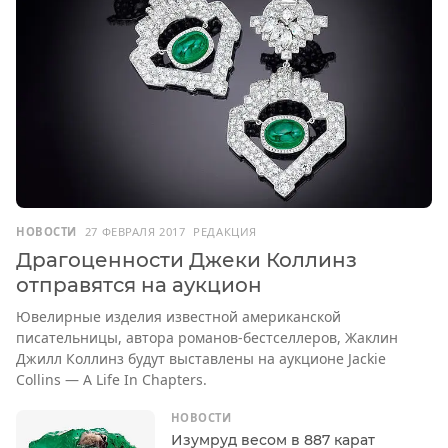
НОВОСТИ
27 ФЕВРАЛЯ 2017
РЕДАКЦИЯ
Драгоценности Джеки Коллинз
отправятся на аукцион
Ювелирные изделия известной американской
писательницы, автора романов-бестселлеров, Жаклин
Джилл Коллинз будут выставлены на аукционе Jackie
Collins — A Life In Chapters.
НОВОСТИ
Изумруд весом в 887 карат