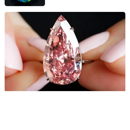
НОВОСТИ
14 АПРЕЛЯ 2016
РЕДАКЦИЯ
Sotheby’s предложит крупнейший
розовый грушевидный бриллиант
15-каратный розовый бриллиант будет выставлен на торги
в мае и, по оценкам экспертов, цена его может достичь 38