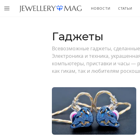
НОВОСТИ
СТАТЬИ
Гаджеты
Всевозможные гаджеты, сделанные 
Электроника и техника, украшенна
компьютеры, приставки и часы — р
как гикам, так и любителям роскош