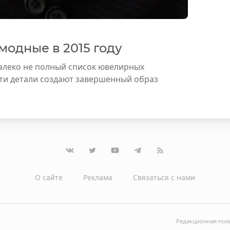
одные в 2015 году
далеко не полный список ювелирных
ти детали создают завершенный образ
О сайте
Реклама
Связаться с нами
Редакционная пол