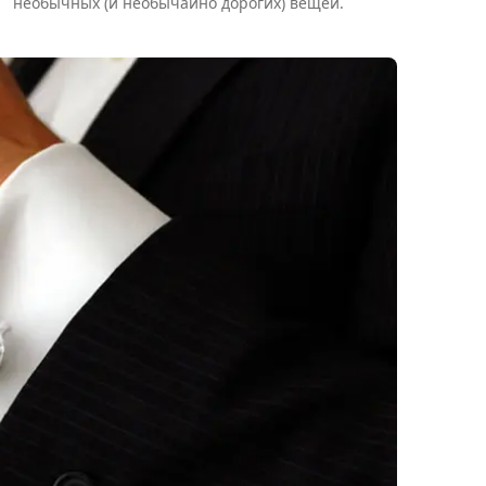
необычных (и необычайно дорогих) вещей.