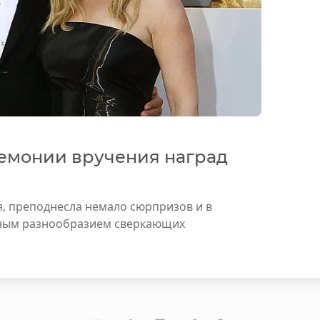
емонии вручения наград
, преподнесла немало сюрпризов и в
тным разнообразием сверкающих