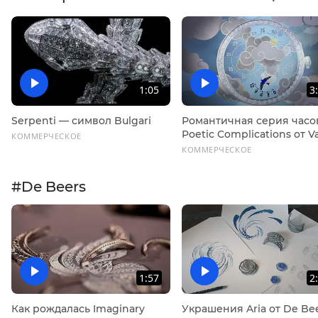
1:05
3
Serpenti — символ Bulgari
Романтичная серия часо
Poetic Complications от V
КОММЕРЧЕСКОЕ
Cleef & Arpels
КОММЕРЧЕСКОЕ
#De Beers
1:57
2
Как рождалась Imaginary
Украшения Aria от De Bee