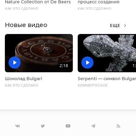
Nature Collection от De Beers
процесс создания
КАК ЭТО СДЕЛАНО
КАК ЭТО СДЕЛАНО
Новые видео
ЕЩЕ
2:18
1
Шоколад Bulgari
Serpenti — символ Bulgar
КАК ЭТО СДЕЛАНО
КОММЕРЧЕСКОЕ