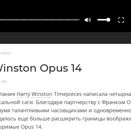
ДЕЛАНО
inston Opus 14
190
мпания
Harry Winston
Timepieces написала четырна
кальной саги. Благодаря партнерству с Франком 
вумя талантливыми часовщиками и одновременн
удалось еще больше расширить границы воображ
оримые Opus 14.