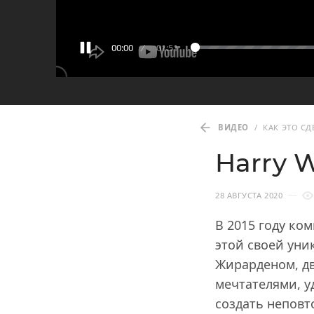
00:00
01:51
ВИДЕО
/
КАК ЭТО С
Harry W
28 АВГУСТА 2020
В 2015 году ко
этой своей уни
Жирарденом, д
мечтателями, 
создать неповт