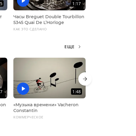
45
1:17
т
Часы Breguet Double Tourbillon
Van Cleef & Arpels:
5345 Quai De L’Horloge
рождения алмаза
КАК ЭТО СДЕЛАНО
КАК ЭТО СДЕЛАНО
ЕЩЕ
17
1:48
lon
«Музыка времени» Vacheron
Суровое тестирова
Constantin
Casio G-Shock MT-G
КОММЕРЧЕСКОЕ
КАК ЭТО СДЕЛАНО