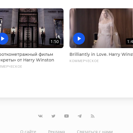
1:50
1:
роткометражный фильм
Brilliantly in Love. Harry Win
креты» от Harry Winston
КОММЕРЧЕСКОЕ
ММЕРЧЕСКОЕ
О сайте
Реклама
Связаться с нами