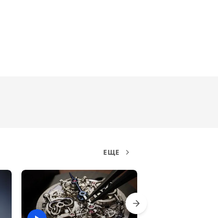
0:40
Часы Breguet Double
Tourbillon 5345 Quai De
L’Horloge
1:17
КАК ЭТО СДЕЛАНО
«Музыка времени»
Vacheron Constantin
КОММЕРЧЕСКОЕ
1:48
Кольцо Mousson Atelier:
3D-виузализация ARTPIX
КОММЕРЧЕСКОЕ
0:35
ЕЩЕ
Украшения Released
Sun от Messika и Kate
Moss
0:30
КОММЕРЧЕСКОЕ
ВСЕ ВИДЕО