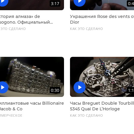
3:17
0:
стория алмаза» de
Украшения Rose des vents о
isogono. Официальный
Dior
ейлер
 ЭТО СДЕЛАНО
КАК ЭТО СДЕЛАНО
0:30
1:
ллиантовые часы Billionaire
Часы Breguet Double Tourbil
Jacob & Co
5345 Quai De L’Horloge
ММЕРЧЕСКОЕ
КАК ЭТО СДЕЛАНО