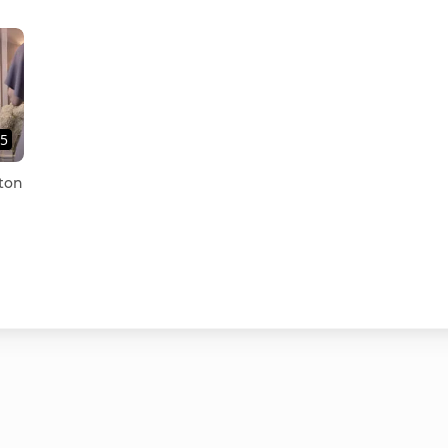
45
ston