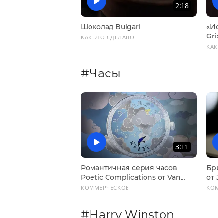
2:18
Шоколад Bulgari
«И
Gr
КАК ЭТО СДЕЛАНО
тр
КАК
#Часы
3:11
Романтичная серия часов
Бри
Poetic Complications от Van
от 
Cleef & Arpels
КОММЕРЧЕСКОЕ
КО
#Harry Winston