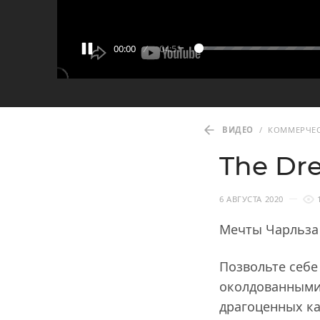
00:00
04:51
ВИДЕО
/
КОММЕРЧЕ
The Dre
6 АВГУСТА 2020
Мечты Чарльза
Позвольте себе
околдованными
драгоценных ка