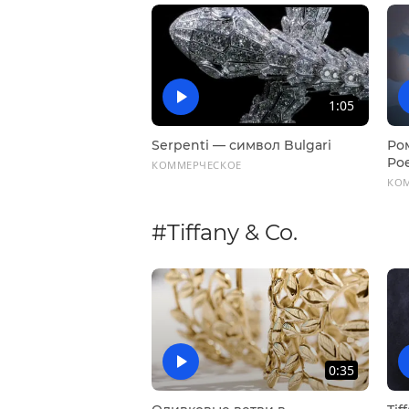
1:05
Serpenti — символ Bulgari
Ро
Poe
КОММЕРЧЕСКОЕ
Cle
КО
#Tiffany & Co.
0:35