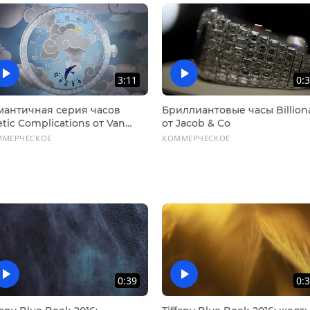
3:11
0:
мантичная серия часов
Бриллиантовые часы Billion
tic Complications от Van
от Jacob & Co
ef & Arpels
ММЕРЧЕСКОЕ
КОММЕРЧЕСКОЕ
0:39
0: