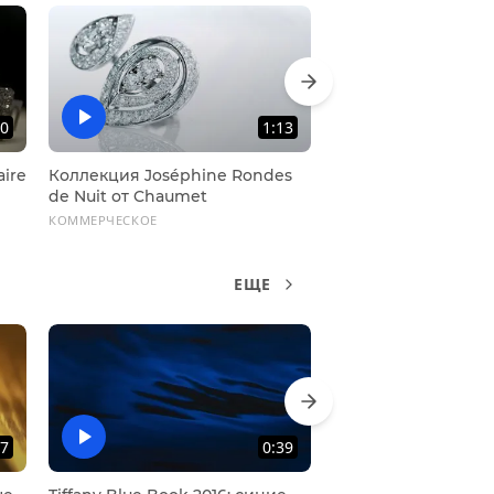
30
1:13
aire
Коллекция Joséphine Rondes
Видео «Зимняя сказ
de Nuit от Chaumet
КОММЕРЧЕСКОЕ
КОММЕРЧЕСКОЕ
ЕЩЕ
37
0:39