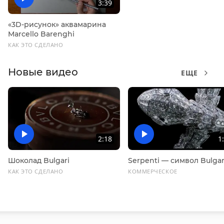
3:39
«3D-рисунок» аквамарина
Marcello Barenghi
КАК ЭТО СДЕЛАНО
Новые видео
ЕЩЕ
2:18
1
Шоколад Bulgari
Serpenti — символ Bulgar
КАК ЭТО СДЕЛАНО
КОММЕРЧЕСКОЕ