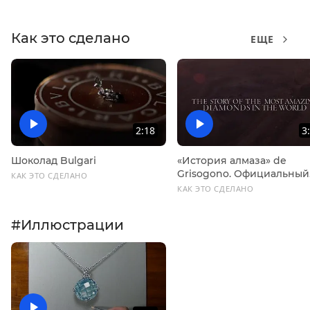
Как это сделано
ЕЩЕ
2:18
3
Шоколад Bulgari
«История алмаза» de
Grisogono. Официальный
КАК ЭТО СДЕЛАНО
трейлер
КАК ЭТО СДЕЛАНО
#Иллюстрации