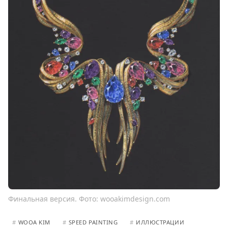
Финальная версия. Фото: wooakimdesign.com
#
WOOA KIM
#
SPEED PAINTING
#
ИЛЛЮСТРАЦИИ